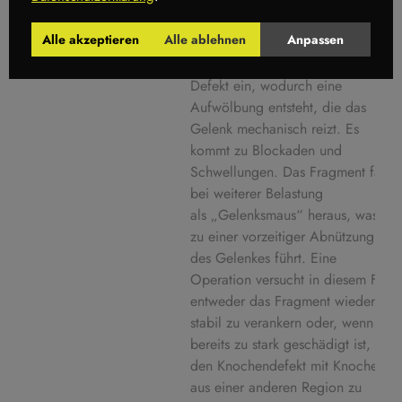
standhalten kann. Es kommt zu
Alle akzeptieren
Alle ablehnen
Anpassen
einer Rissbildung,
Gelenksflüssigkeit tritt in den
Defekt ein, wodurch eine
Aufwölbung entsteht, die das
Gelenk mechanisch reizt. Es
kommt zu Blockaden und
Schwellungen. Das Fragment fällt
bei weiterer Belastung
als „Gelenksmaus“ heraus, was
zu einer vorzeitiger Abnützung
des Gelenkes führt. Eine
Operation versucht in diesem Fall
entweder das Fragment wieder
stabil zu verankern oder, wenn es
bereits zu stark geschädigt ist,
den Knochendefekt mit Knochen
aus einer anderen Region zu