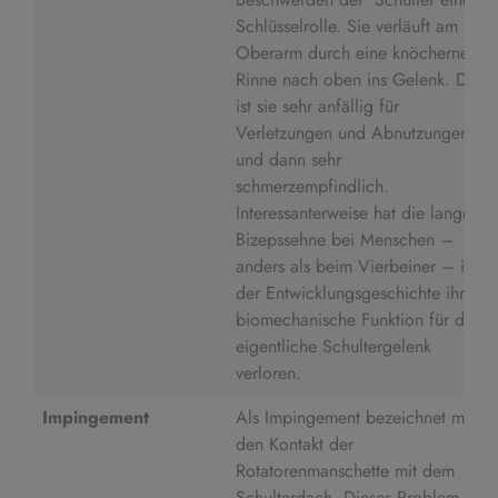
Schlüsselrolle. Sie verläuft am
Oberarm durch eine knöcherne
Rinne nach oben ins Gelenk. Dort
ist sie sehr anfällig für
Verletzungen und Abnutzungen
und dann sehr
schmerzempfindlich.
Interessanterweise hat die lange
Bizepssehne bei Menschen –
anders als beim Vierbeiner – in
der Entwicklungsgeschichte ihre
biomechanische Funktion für das
eigentliche Schultergelenk
verloren.
Impingement
Als Impingement bezeichnet man
den Kontakt der
Rotatorenmanschette mit dem
Schulterdach. Dieses Problem