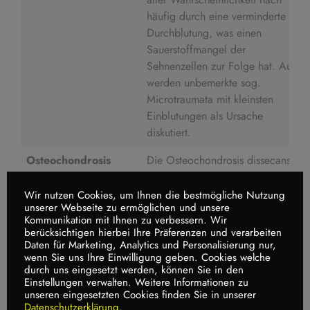
häufig durch eine verminderte
Durchblutung, was einen
Sauerstoffmangel der
Sehnenzellen zur Folge hat. Auch
werden unbemerkte sog.
Microtraumata mit kleinsten
Einblutungen als Ursache
diskutiert.
Osteochondrosis
Die Osteochondrosis dissecans ist
dissecans
eine Erkrankung, die zu einem
Knorpelschaden im Gelenk führt.
Wir nutzen Cookies, um Ihnen die bestmögliche Nutzung
unserer Webseite zu ermöglichen und unsere
Dabei stirbt der unter dem
Kommunikation mit Ihnen zu verbessern. Wir
Gelenkknorpel liegende Knochen
berücksichtigen hierbei Ihre Präferenzen und verarbeiten
langsam ab, der Gelenkknorpel
Daten für Marketing, Analytics und Personalisierung nur,
wenn Sie uns Ihre Einwilligung geben. Cookies welche
selbst bleibt vorerst intakt, ist
durch uns eingesetzt werden, können Sie in den
jedoch immer größeren
Einstellungen verwalten. Weitere Informationen zu
Scherkräften ausgesetzt, denen er
unseren eingesetzten Cookies finden Sie in unserer
Datenschutzerklärung
.
irgendwann nicht mehr