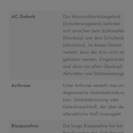
AC Gelenk
Das Akromioklavikulargelenk
(Schultereckgelenk) befindet
sich zwischen dem Schlüsselbein
(Klavikula) und dem Schulterdach
(Akromion). Ist dieses Gelenk
verletzt, kann der Arm nicht mehr
gehoben werden. Eingeschränkt
sind dann vor allem Überkopf-
Aktivitäten und Stützbelastungen.
Arthrose
Unter Arthrose versteht man eine
degenerative Gelenkerkrankung
bzw. Gelenkabnutzung oder
Gelenkverschleiß, der über das
altersübliche Maß hinausgeht
Bizepssehne
Die lange Bizepssehne hat bei
Beschwerden der Schulter eine