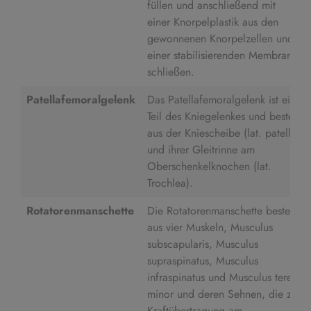
füllen und anschließend mit
einer Knorpelplastik aus den
gewonnenen Knorpelzellen und
einer stabilisierenden Membran zu
schließen.
Patellafemoralgelenk
Das Patellafemoralgelenk ist ein
Teil des Kniegelenkes und besteht
aus der Kniescheibe (lat. patella)
und ihrer Gleitrinne am
Oberschenkelknochen (lat.
Trochlea).
Rotatorenmanschette
Die Rotatorenmanschette besteht
aus vier Muskeln, Musculus
subscapularis, Musculus
supraspinatus, Musculus
infraspinatus und Musculus teres
minor und deren Sehnen, die zur
Kraftübertragung am