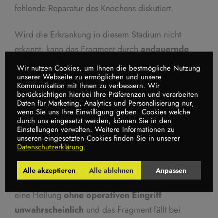
fehlende Reparatur des Knochens diskutiert.
Wird die Erkrankung in diesem Stadium nicht
erkannt, kann das Fragment durch
andauernde
sportliche Belastung weiter geschädigt
werden
Wir nutzen Cookies, um Ihnen die bestmögliche Nutzung
unserer Webseite zu ermöglichen und unsere
und dadurch mobiler werden. Damit ist der darüber
Kommunikation mit Ihnen zu verbessern. Wir
liegende Gelenksknorpel immer größeren
berücksichtigen hierbei Ihre Präferenzen und verarbeiten
Daten für Marketing, Analytics und Personalisierung nur,
Scherkräften ausgesetzt, denen er irgendwann nicht
wenn Sie uns Ihre Einwilligung geben. Cookies welche
durch uns eingesetzt werden, können Sie in den
mehr standhalten kann und es kommt zu einer
Einstellungen verwalten. Weitere Informationen zu
Rissbildung. Dadurch tritt Gelenksflüssigkeit in den
unseren eingesetzten Cookies finden Sie in unserer
Datenschutzerklärung
.
Defekt ein, woraus eine Aufwölbung resultiert, die
das Gelenk mechanisch reizt und
Blockaden oder
Alle akzeptieren
Alle ablehnen
Anpassen
Schwellungen verursacht.
Zu diesem Zeitpunkt ist
eine Heilung
ohne operativen Eingriff
unwahrscheinlich
und das Fragment fällt bei